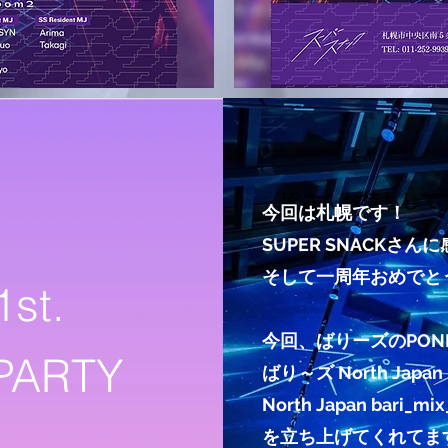
皆さんお待ちして
今回は札幌です！
SUPER SNACKさ
​そして一周年おめで
st.
今回、ばりーズのPON
PARTY
ばり～ズ North Japa
North Japan bari_mix
を立ち上げてくれてま