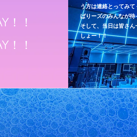
う方は連絡とってみて
ばりーズのみんなが
DAY！！
​そして、当日は皆さ
しょー！！
AY！！