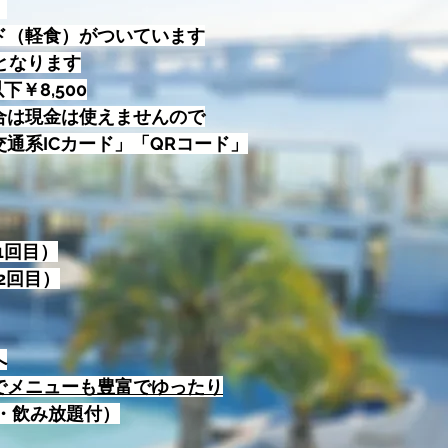
。
ド（軽食）がついています
0となります
以下￥8,500
合は現金は使えませんので
通系ICカード」「QRコード」
5（1回目）
15（2回目）
へ
でメニューも豊富でゆったり
ース・飲み放題付）