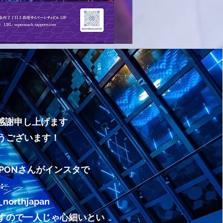
ます！
んに感謝申し上げます
とうございます！
PONさんがインスタで
n：
_northjapan
すので一人じゃ心細いとい