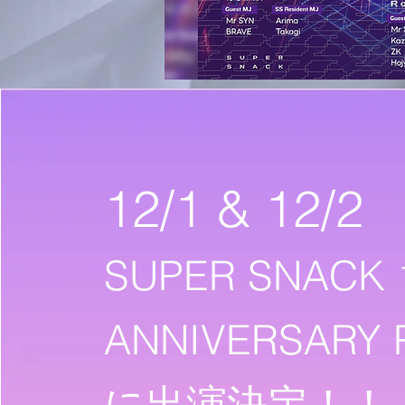
12/1 & 12/2
SUPER SNACK 1
ANNIVERSARY 
に出演決定！！