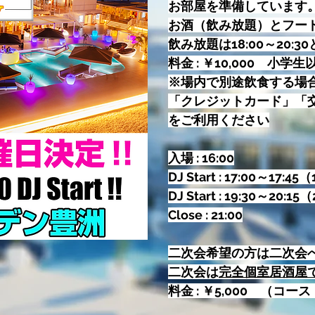
お部屋を準備しています
お酒（飲み放題）とフー
飲み放題は18:00～20:3
料金 : ￥10,000 小学生
※場内で別途飲食する場
「クレジットカード」「交
をご利用ください
入場 : 16:00
DJ Start : 17:00～17:4
DJ Start : 19:30～20:
Close : 21:00
​二次会希望の方は二次会
二次会は
完全個室居酒屋
料金 : ￥5,000 （コ