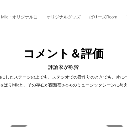
Mix・オリジナル曲
オリジナルグッズ
ばりーズRoom
コメント＆評価
評論家が称賛
ixは、観客を前にしたステージの上でも、ステジオでの音作りのときでも、
a.k.a.ばりMixと、その存在が西新宿0-0-0のミュージックシー