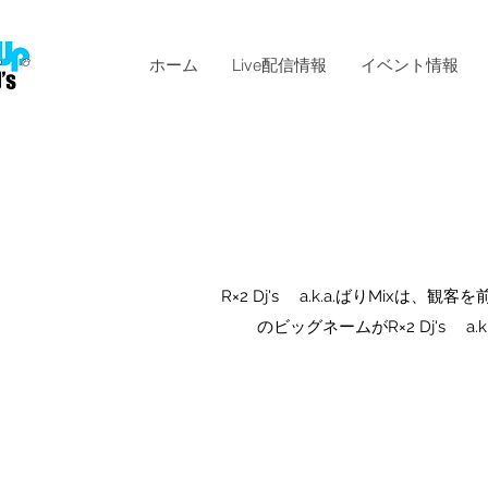
ホーム
Live配信情報
イベント情報
R×2 Dj's a.k.a.ばりM
のビッグネームがR×2 Dj's 