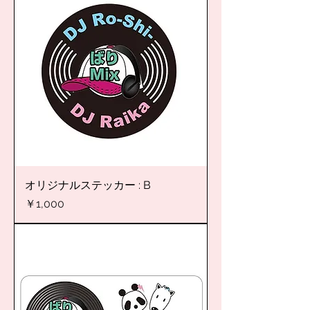
オリジナルステッカー : B
価格
￥1,000