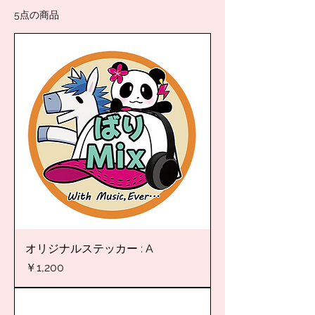
5点の商品
オリジナルステッカー : A
価格
￥1,200